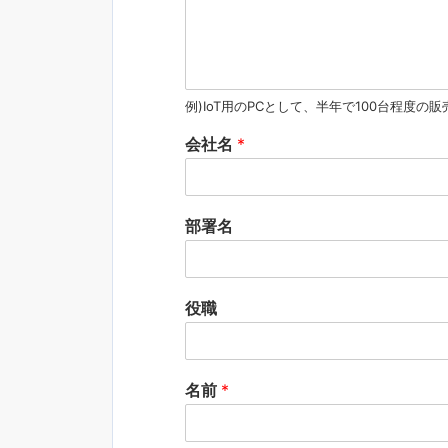
例)IoT用のPCとして、半年で100台程度の
会社名
*
部署名
役職
名前
*